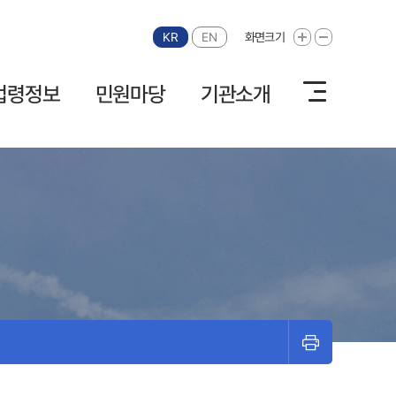
KR
EN
화면크기
화면크기 확대
화면크기 축소
법령정보
민원마당
기관소개
프린트