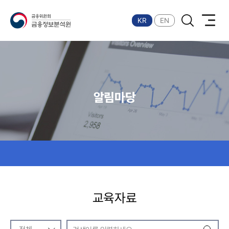
금융위원회 금융정보분석원
KR
EN
알림마당
교육자료
교육자료 검색