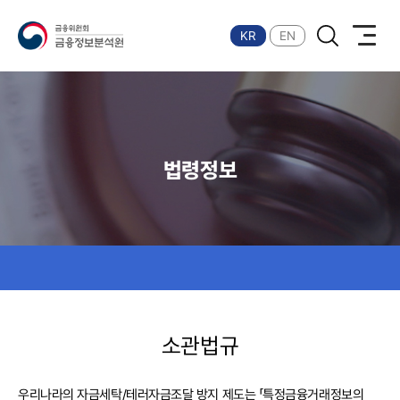
금융위원회 금융정보분석원
KR
EN
법령정보
소관법규
우리나라의 자금세탁/테러자금조달 방지 제도는 「특정금융거래정보의