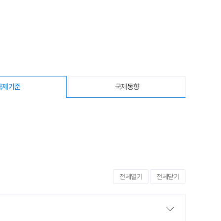
국제기준
국제동향
전체열기
전체닫기