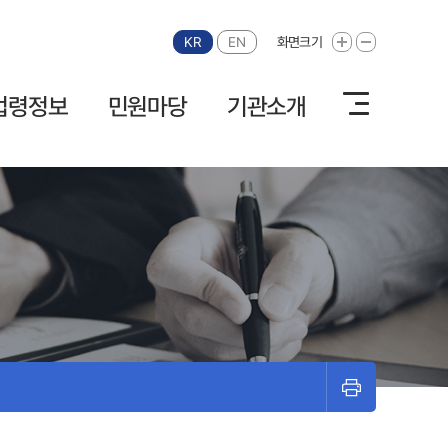
KR
EN
화면크기
화면크기 확대
화면크기 축소
법령정보
민원마당
기관소개
프린트